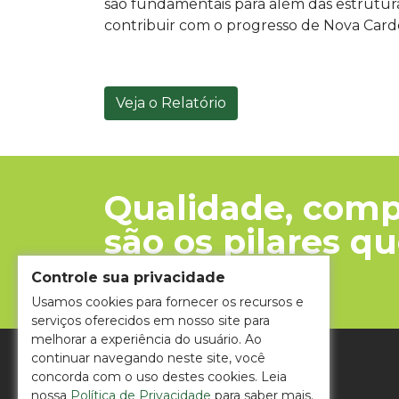
são fundamentais para além das estrutur
contribuir com o progresso de Nova Card
Veja o Relatório
Qualidade, com
são os pilares 
jornada
Controle sua privacidade
Usamos cookies para fornecer os recursos e
serviços oferecidos em nosso site para
melhorar a experiência do usuário. Ao
continuar navegando neste site, você
+55 (17) 99746-9077
concorda com o uso destes cookies. Leia
nossa
Política de Privacidade
para saber mais.